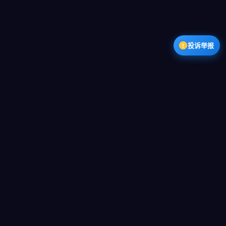
投诉举报
产品展示
看看 Sweete AI 能做什么
从对话到创作，从分析到生成，覆盖你的每一个场景